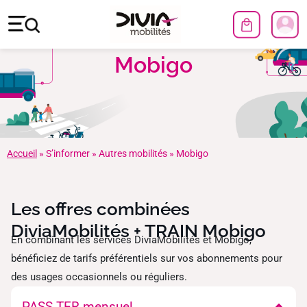
Mobigo
Accueil
»
S’informer
»
Autres mobilités
»
Mobigo
Les offres combinées
DiviaMobilités + TRAIN Mobigo​
En combinant les services DiviaMobilités et Mobigo,
bénéficiez de tarifs préférentiels sur vos abonnements pour
des usages occasionnels ou réguliers.
PASS TER mensuel