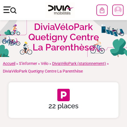
DiviaVéloPark
Quetigny Centre
La Parenthèse
Accueil
»
S’informer
»
Vélo
»
DiviaVéloPark (stationnement)
»
DiviaVéloPark Quetigny Centre La Parenthèse
22 places